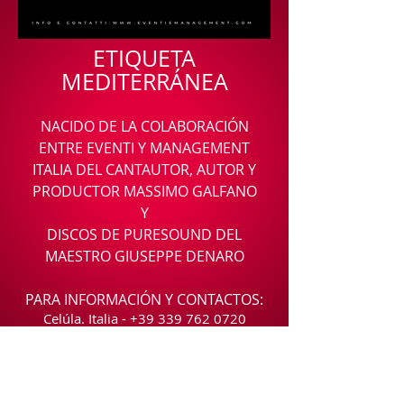
ETIQUETA
MEDITERRÁNEA
NACIDO DE LA COLABORACIÓN
ENTRE EVENTI Y MANAGEMENT
ITALIA DEL CANTAUTOR, AUTOR Y
PRODUCTOR MASSIMO GALFANO
Y
DISCOS DE PURESOUND DEL
MAESTRO GIUSEPPE DENARO
PARA INFORMACIÓN Y CONTACTOS:
Celúla. Italia -
+39 339 762 0720
Celúla. En el extranjero -
+41 76 54 00
375
Correo electrónico:
eventi.management.@libero.it