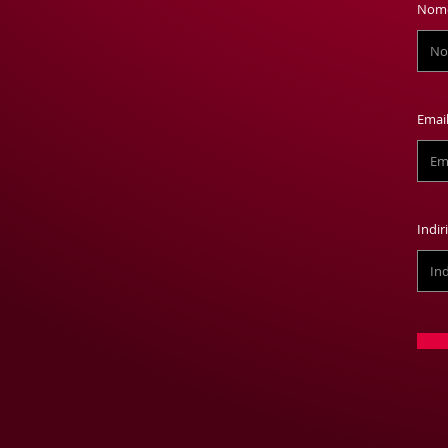
Nom
Emai
Indir