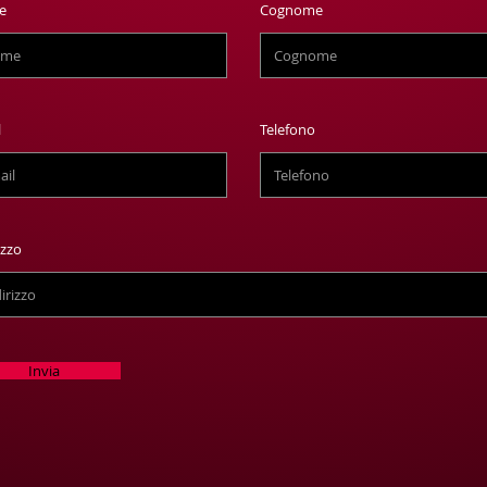
e
Cognome
l
Telefono
izzo
Invia